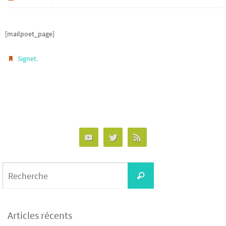
[mailpoet_page]
.
Signet
Search
Recherche
for:
Articles récents