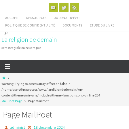
Passer
vers
ACCUEIL
RESSOURCES
JOURNAL D’ÉVEIL
le
POLITIQUE DE CONFIDENTIALITÉ
DOCUMENTS
ETUDE DU LIVRE
contenu
La religion de demain
sera intégrale ou ne sera pas
Home
Warning
: Trying to access array offset on false in
/home/users6/p/process/www/lareligiondedemain/wp-
content/themes/nirvana/includes/theme-functions.php
on line
254
MailPoet Page
Page MailPoet
Page MailPoet
administ
18 décembre 2024