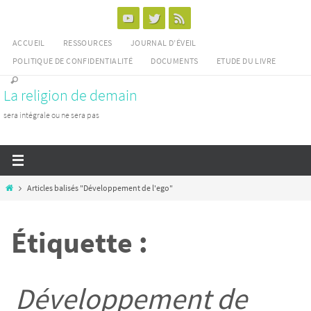
Passer
vers
ACCUEIL
RESSOURCES
JOURNAL D’ÉVEIL
le
POLITIQUE DE CONFIDENTIALITÉ
DOCUMENTS
ETUDE DU LIVRE
contenu
La religion de demain
sera intégrale ou ne sera pas
Home
Articles balisés "Développement de l'ego"
Étiquette :
Développement de