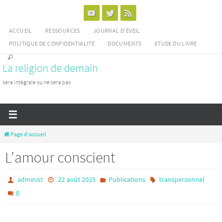
Passer
vers
ACCUEIL
RESSOURCES
JOURNAL D’ÉVEIL
le
POLITIQUE DE CONFIDENTIALITÉ
DOCUMENTS
ETUDE DU LIVRE
contenu
La religion de demain
sera intégrale ou ne sera pas
Page d'accueil
L’amour conscient
administ
22 août 2025
Publications
transpersonnel
0